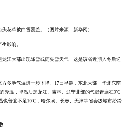
，街头花草被白雪覆盖。（图片来源：新华网）
产生影响。
，黑龙江大部出现降雪或雨夹雪天气，这是该省近期入冬后迎
北方多地气温进一步下降。17日早晨，东北大部、华北东南
℃的降温，降温后黑龙江、吉林、辽宁北部的气温普遍在0℃
温也普遍不足10℃，哈尔滨、长春、天津等省会级城市纷纷
散