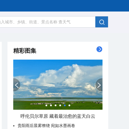
精彩图集
呼伦贝尔草原 藏着最治愈的蓝天白云
贵阳雨后晨雾缭绕 宛如水墨画卷