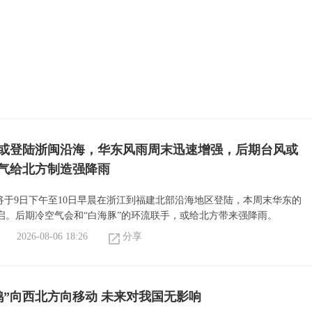
”或登陆浙闽沿海，华东风雨周末迅速增强，后期台风或
气给北方制造强降雨
或将于9日下午至10日早晨在浙江到福建北部沿海地区登陆，本周末华东的
启。后期冷空气会和“白海豚”的环流联手，或给北方带来强降雨。
2026-08-06 18:26
分享
鸿”向西北方向移动 未来对我国无影响