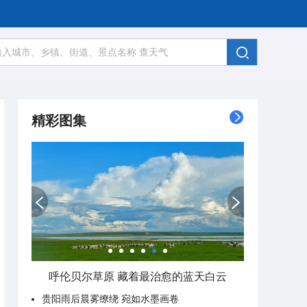
精彩图集
呼伦贝尔草原 藏着最治愈的蓝天白云
贵阳雨后晨雾缭绕 宛如水墨画卷