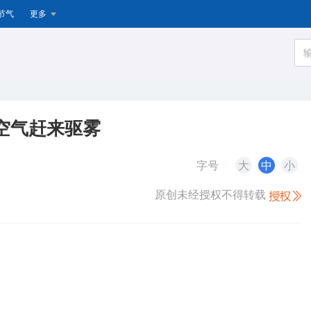
节气
更多
冷空气赶来驱雾
字号
大
中
小
原创未经授权不得转载