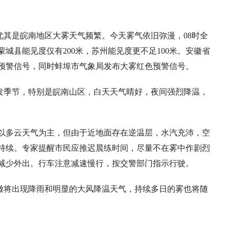
尤其是皖南地区大雾天气频繁。今天雾气依旧弥漫，08时全
城县能见度仅有200米，苏州能见度更不足100米。安徽省
雾黄色预警信号，同时蚌埠市气象局发布大雾红色预警信号。
的多发季节，特别是皖南山区，白天天气晴好，夜间强烈降温，
省以多云天气为主，但由于近地面存在逆温层，水汽充沛，空
持续。专家提醒市民应推迟晨练时间，尽量不在雾中作剧烈
减少外出。行车注意减速慢行，按交警部门指示行驶。
安徽将出现降雨和明显的大风降温天气，持续多日的雾也将随