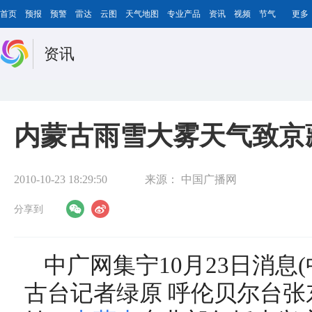
首页
预报
预警
雷达
云图
天气地图
专业产品
资讯
视频
节气
更多
资讯
内蒙古雨雪大雾天气致京
2010-10-23 18:29:50
来源：
中国广播网
分享到
中广网集宁10月23日消息
古台记者绿原 呼伦贝尔台张