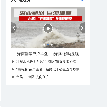
海面翻涌巨浪堆叠 “白海豚”影响显现
壮观水汽云！台风“白海豚”逼近浙闽沿海
“白海豚”耐力王者！横跨七千公里直奔华东
台风“白海豚”去向何方