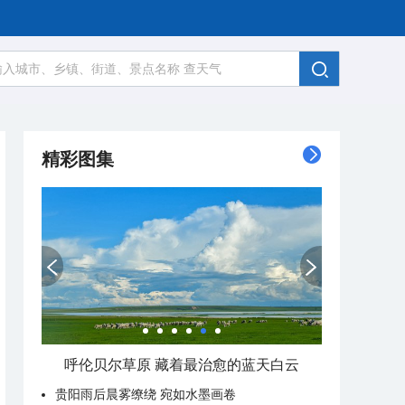
精彩图集
呼伦贝尔草原 藏着最治愈的蓝天白云
贵阳雨后晨雾缭绕 宛如水墨画卷