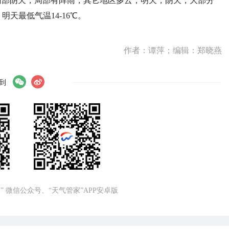
南部阴天，局部有阵雨，其它地区多云；明天，阴天，大部分
明天最低气温14-16℃。
作者：谭萍；编辑：郑晓燕
到
” 微信公众号、“天气管家”APP安卓版