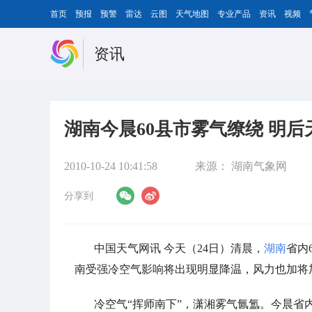
首页
预报
预警
雷达
云图
天气地图
专业产品
资讯
视频
资讯
湖南今晨60县市雾气缭绕 明
2010-10-24 10:41:58
来源：
湖南气象网
分享到
中国天气网讯 今天（24日）清晨，
湖南
省内
南受强冷空气影响将出现明显降温，风力也加将
冷空气“挥师南下”，潇湘雾气氤氲。今晨省内