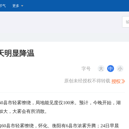
节气
更多
后天明显降温
字号
大
中
小
原创未经授权不得转载
60县市轻雾缭绕，局地能见度仅100米。预计，今晚开始，湖
加大，大雾会有所消散。
60县市轻雾缭绕，怀化、衡阳有6县市浓雾升腾；24日早晨