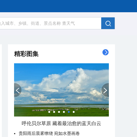
精彩图集
呼伦贝尔草原 藏着最治愈的蓝天白云
贵阳雨后晨雾缭绕 宛如水墨画卷