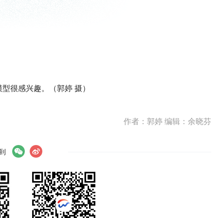
模型很感兴趣。（郭婷 摄）
作者：郭婷 编辑：余晓芬
到