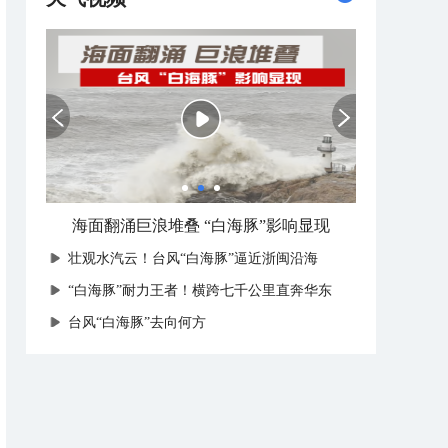
海面翻涌巨浪堆叠 “白海豚”影响显现
壮观水汽云！台风“白海豚”逼近浙闽沿海
“白海豚”耐力王者！横跨七千公里直奔华东
台风“白海豚”去向何方