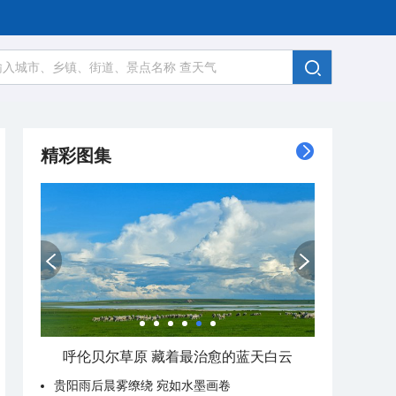
精彩图集
呼伦贝尔草原 藏着最治愈的蓝天白云
贵阳雨后晨雾缭绕 宛如水墨画卷