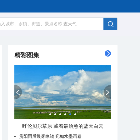
精彩图集
呼伦贝尔草原 藏着最治愈的蓝天白云
贵阳雨后晨雾缭绕 宛如水墨画卷