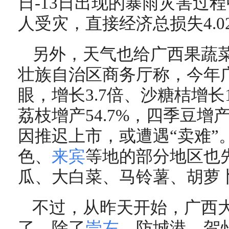
日-13日出现的暴雨灾害过程
人受灾，直接经济总损失4.0
另外，天气也给广西果蔬
壮族自治区商务厅称，今年
眼，增长3.7倍、沙糖桔增长1
荔枝增产54.7%，四季豆增产
因推迟上市，或遭遇“卖难”
色、
来宾
等地的部分地区也
瓜、大白菜、马铃薯、胡萝卜
不过，从昨天开始，广西
了。除了
崇左
、防城港、贺