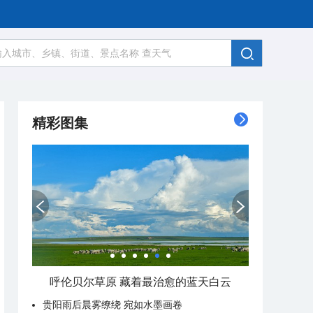
精彩图集
呼伦贝尔草原 藏着最治愈的蓝天白云
贵阳雨后晨雾缭绕 宛如水墨画卷