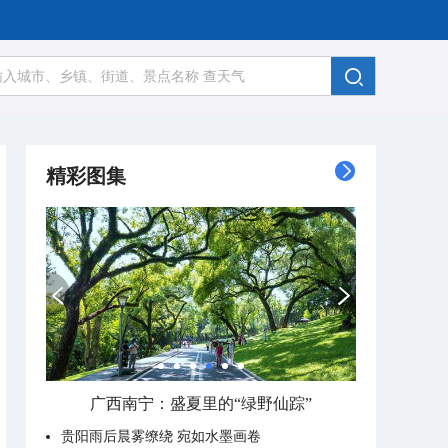
精彩图集
广西南宁：盛夏里的“绿野仙踪”
贵阳雨后晨雾缭绕 宛如水墨画卷