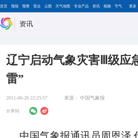
首页
预报
预警
雷达
云图
天气地图
专业产品
资讯
视频
节气
更多
资讯
辽宁启动气象灾害Ⅲ级应急
雷”
2011-06-26 22:25:57
来源：
中国气象报
分享到
中国气象报通讯员周恩泽 代