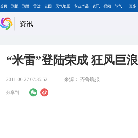
首页
预报
预警
雷达
云图
天气地图
专业产品
资讯
视频
节气
更多
资讯
“米雷”登陆荣成 狂风巨浪
2011-06-27 07:35:52
来源：
齐鲁晚报
分享到