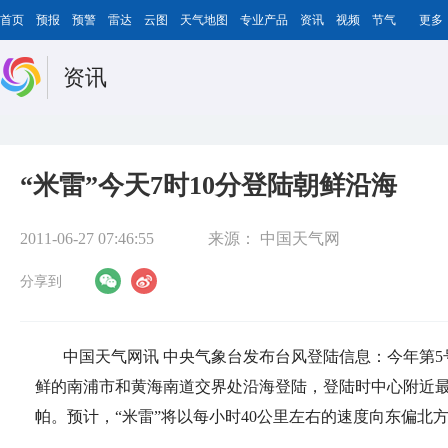
首页
预报
预警
雷达
云图
天气地图
专业产品
资讯
视频
节气
更多
资讯
“米雷”今天7时10分登陆朝鲜沿海
2011-06-27 07:46:55
来源：
中国天气网
分享到
中国天气网讯 中央气象台发布台风登陆信息：今年第5号热
鲜的南浦市和黄海南道交界处沿海登陆，登陆时中心附近最大
帕。预计，“米雷”将以每小时40公里左右的速度向东偏北