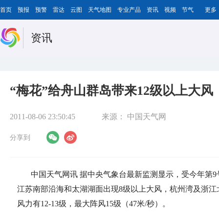
首页
预报
预警
雷达
云图
天气地图
专业产品
资讯
视频
节气
更多
资讯
“梅花”给舟山群岛带来12级以上大风
2011-08-06 23:50:45
来源：
中国天气网
分享到
中国天气网讯 据中央气象台最新监测显示，受今年第9号
江苏南部沿海和太湖湖面出现8级以上大风，杭州湾及浙江北
风力有12-13级，最大阵风15级（47米/秒）。