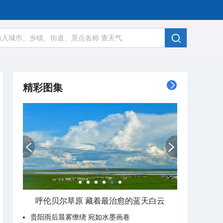
精彩图集
呼伦贝尔草原 藏着最治愈的蓝天白云
贵阳雨后晨雾缭绕 宛如水墨画卷