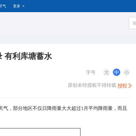
节气
更多
 有利库塘蓄水
字号
大
中
小
原创未经授权不得转载
雨天气，部分地区不仅日降雨量大大超过1月平均降雨量，而且