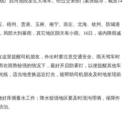
0线广西河池段发生大堵车。经过交警部门紧张疏导，截至14
宾、梧州、贵港、玉林、南宁、崇左、北海、钦州、防城港
，局部大到暴雨，其它地区阴天有小雨。16日，省内降雨减
在这里提醒司机朋友，外出时要注意交通安全。雨天驾车时
而在雨势较强的情况下，最好开启防雾灯，以便提醒其他车
光线，适当地变换远近灯光，能帮助司机朋友及时地发现前
做好库塘蓄水工作；降水较强地区要及时清沟理墒，保障作
防治。