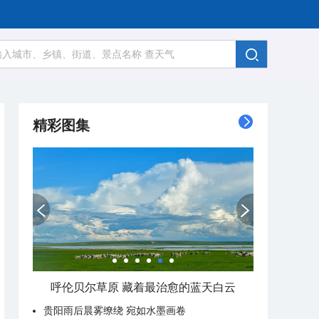
精彩图集
呼伦贝尔草原 藏着最治愈的蓝天白云
贵阳雨后晨雾缭绕 宛如水墨画卷