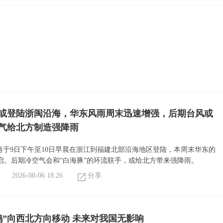
”或登陆浙闽沿海，华东风雨周末迅速增强，后期台风或
气给北方制造强降雨
或将于9日下午至10日早晨在浙江到福建北部沿海地区登陆，本周末华东的
启。后期冷空气会和“白海豚”的环流联手，或给北方带来强降雨。
2026-08-06 18:26
分享
鸿”向西北方向移动 未来对我国无影响