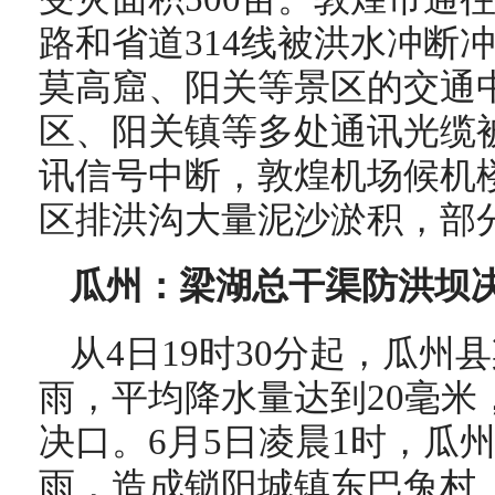
路和省道314线被洪水冲断
莫高窟、阳关等景区的交通
区、阳关镇等多处通讯光缆被
讯信号中断，敦煌机场候机
区排洪沟大量泥沙淤积，部
瓜州：梁湖总干渠防洪坝
从4日19时30分起，瓜
雨，平均降水量达到20毫米
决口。6月5日凌晨1时，瓜
雨，造成锁阳城镇东巴兔村