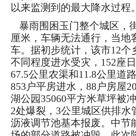
以来监测到的最大降水过程
暴雨围困玉门整个城区，街
厘米，车辆无法通行，当地
车。据初步统计，该市12个乡
不同程度进水受灾，152座
67.5公里农渠和11.8公里
853户平房进水，88户房屋
湖公园35060平方米草坪
2处爆裂，3公里城区供排水
沥液调节池基本报废。中节
场的部分道路被冲毁。此次