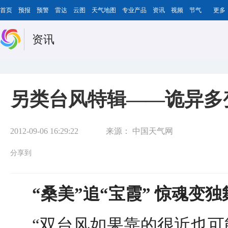
首页
预报
预警
雷达
云图
天气地图
专业产品
资讯
视频
节气
更多
资讯
另类台风特辑——诡异多
2012-09-06 16:29:22
来源：
中国天气网
分享到
“桑美”追“宝霞” 惊魂变独
“双台风如果靠的很近也