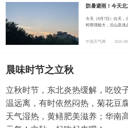
防暑避雨！今天北
今天（8月7日）白天
时雨强较大，沿山及浅
中国天气网
2026-08
晨味时节之立秋
立秋时节，东北炎热缓解，吃饺
温远离，有时依然闷热，菊花豆
天气湿热，黄鳝肥美滋养；华南