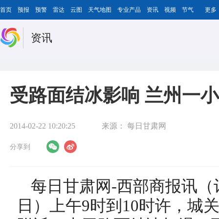
首页
预报
预警
雷达
云图
天气地图
专业产品
资讯
视频
节气
更多
资讯
受路面结冰影响 兰州一
2014-02-22 10:20:25
来源：
每日甘肃网
分享到
每日甘肃网-西部商报讯（
日）上午9时到10时许，城