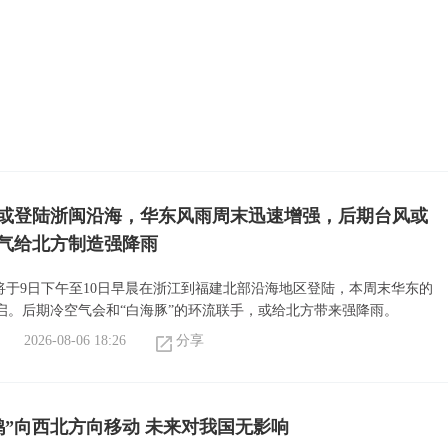
”或登陆浙闽沿海，华东风雨周末迅速增强，后期台风或
气给北方制造强降雨
或将于9日下午至10日早晨在浙江到福建北部沿海地区登陆，本周末华东的
启。后期冷空气会和“白海豚”的环流联手，或给北方带来强降雨。
2026-08-06 18:26
分享
鸿”向西北方向移动 未来对我国无影响