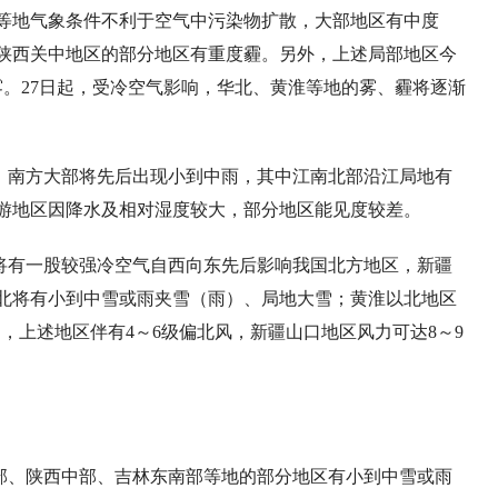
等地气象条件不利于空气中污染物扩散，大部地区有中度
陕西关中地区的部分地区有重度霾。另外，上述局部地区今
雾。27日起，受冷空气影响，华北、黄淮等地的雾、霾将逐渐
日，南方大部将先后出现小到中雨，其中江南北部沿江局地有
游地区因降水及相对湿度较大，部分地区能见度较差。
，将有一股较强冷空气自西向东先后影响我国北方地区，新疆
北将有小到中雪或雨夹雪（雨）、局地大雪；黄淮以北地区
4℃，上述地区伴有4～6级偏北风，新疆山口地区风力可达8～9
东北部、陕西中部、吉林东南部等地的部分地区有小到中雪或雨