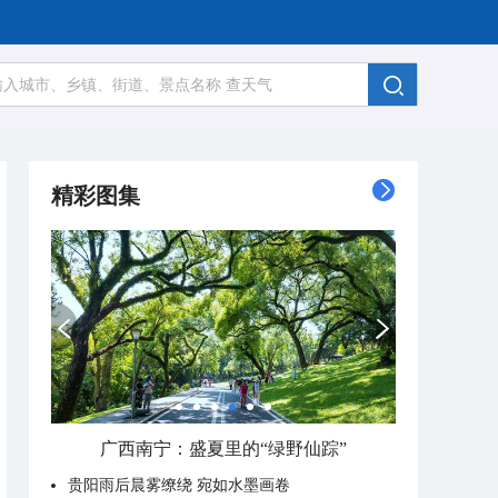
精彩图集
广西南宁：盛夏里的“绿野仙踪”
贵阳雨后晨雾缭绕 宛如水墨画卷