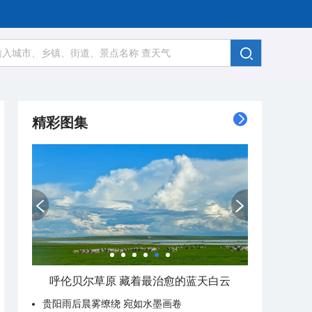
精彩图集
呼伦贝尔草原 藏着最治愈的蓝天白云
贵阳雨后晨雾缭绕 宛如水墨画卷