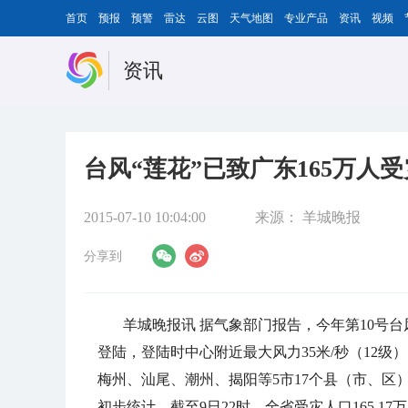
首页
预报
预警
雷达
云图
天气地图
专业产品
资讯
视频
资讯
台风“莲花”已致广东165万人受
2015-07-10 10:04:00
来源：
羊城晚报
分享到
羊城晚报讯 据气象部门报告，今年第10号台风
登陆，登陆时中心附近最大风力35米/秒（12级
梅州、汕尾、潮州、揭阳等5市17个县（市、区
初步统计，截至9日22时，全省受灾人口165.1