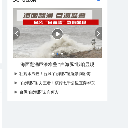
海面翻涌巨浪堆叠 “白海豚”影响显现
壮观水汽云！台风“白海豚”逼近浙闽沿海
“白海豚”耐力王者！横跨七千公里直奔华东
台风“白海豚”去向何方