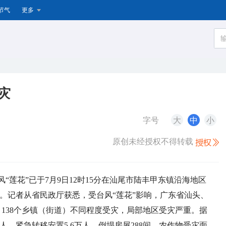
节气
更多
灾
字号
大
中
小
原创未经授权不得转载
“莲花”已于7月9日12时15分在汕尾市陆丰甲东镇沿海地区
）。记者从省民政厅获悉，受台风“莲花”影响，广东省汕头、
）138个乡镇（街道）不同程度受灾，局部地区受灾严重。据
7万人，紧急转移安置5.6万人，倒塌房屋288间，农作物受灾面