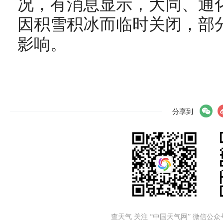
况，有消息显示，大同、通
因积雪积冰而临时关闭，部
影响。
分享到
查天气 关注 “中国天气网” 微信公众