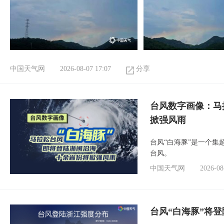
中国天气网
2026-08-07 17:07
分享
台风数字画像：马
掀强风雨
台风“白海豚”是一个
台风。
中国天气网
2026-08
台风“白海豚”将