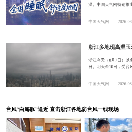
温。中国天气网特别推
中国天气网
2026-08
浙江多地现高温玉
浙江今天（8月7日）
日。明天至10日，受台
中国天气网
2026-08
台风“白海豚”逼近 直击浙江各地防台风一线现场