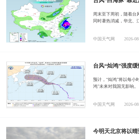
台风“白海豚”靠
周末至下周初，随着台
同时暑热消减，华北、
中国天气网
2026-08
台风“灿鸿”强度
预计，“灿鸿”将以每小
鸿”未来对我国无影响。
中国天气网
2026-08
今明天北京将以晴