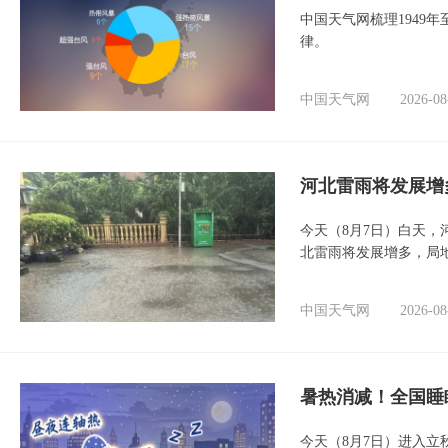
中国天气网梳理1949
律。
中国天气网
2026-08
河北雷雨将发展增
今天（8月7日）白天
北雷雨将发展增多，局
中国天气网
2026-08
暑热消减！全国睡
今天（8月7日）进入立