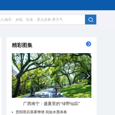
精彩图集
广西南宁：盛夏里的“绿野仙踪”
贵阳雨后晨雾缭绕 宛如水墨画卷