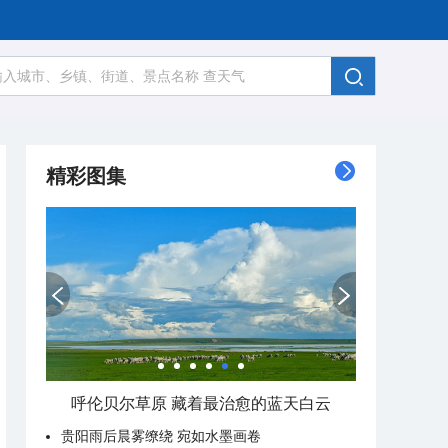
精彩图集
呼伦贝尔草原 藏着最治愈的蓝天白云
贵阳雨后晨雾缭绕 宛如水墨画卷