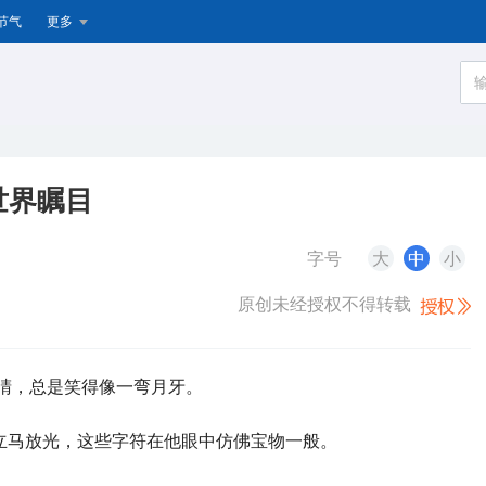
节气
更多
世界瞩目
字号
大
中
小
原创未经授权不得转载
睛，总是笑得像一弯月牙。
立马放光，这些字符在他眼中仿佛宝物一般。