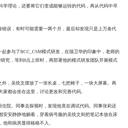
科学理论，还要将它们变成能够运转的代码，再从代码中寻
推错误，有时可能需要一两个月，最后却发现只是上万条代
一起参与了BCC_CSM模式研发，在颉卫华的印象中，老师的
些研究，等到8点上班时，再部署他的模式研发团队开展模式
位之外，吴统文摆放了一张长桌，七把椅子，一块大屏幕。再
大家都会坐在这里，讨论更改和完善代码。
疹而住院。同事去探视时，发现他竟在调试代码。同事张莉还
都安安静静地躺着，穿着病号服的吴统文则把笔记本放在床
，他和病房显得格格不入。