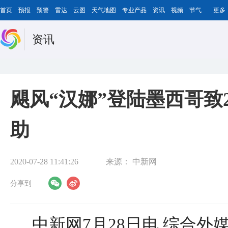
首页
预报
预警
雷达
云图
天气地图
专业产品
资讯
视频
节气
更多
资讯
飓风“汉娜”登陆墨西哥致
助
2020-07-28 11:41:26
来源：
中新网
分享到
中新网7月28日电 综合外