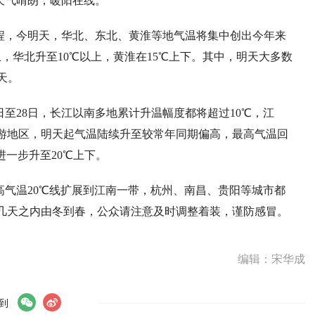
天气晴朗，暖阳在线。
程，今明天，华北、东北、黄淮等地气温将集中创出今年来
，华北升至10℃以上，黄淮在15℃上下。其中，明天大多数
天。
日至28日，长江以南多地累计升温幅度都将超过10℃，江
下游地区，明天起气温陆续升至较常年同期偏高，最高气温回
日进一步升至20℃上下。
高气温20℃线扩展到江南一带，杭州、南昌、贵阳等城市都
佛几天之内由冬到春，公众请注意及时调整着装，谨防感冒。
编辑：宋华成
到