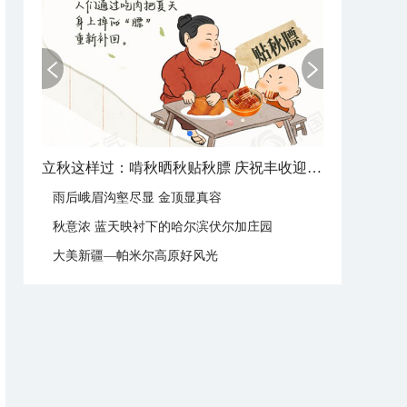
立秋这样过：啃秋晒秋贴秋膘 庆祝丰收迎秋来
雨后峨眉沟壑尽显 金顶显真容
秋意浓 蓝天映衬下的哈尔滨伏尔加庄园
大美新疆—帕米尔高原好风光