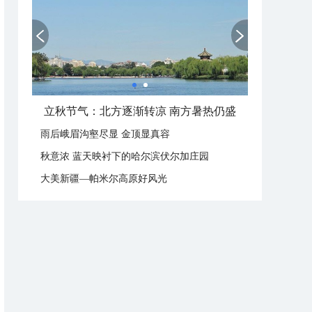
立秋这样过：啃秋晒秋贴秋膘 庆祝丰收迎秋来
雨后峨眉沟壑尽显 金顶显真容
秋意浓 蓝天映衬下的哈尔滨伏尔加庄园
大美新疆—帕米尔高原好风光