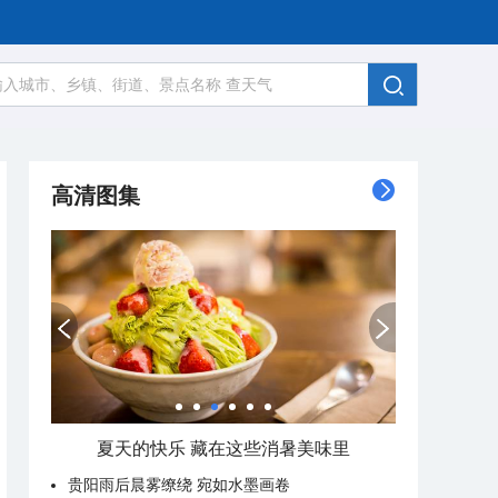
高清图集
广西南宁：盛夏里的“绿野仙踪”
贵阳雨后晨雾缭绕 宛如水墨画卷