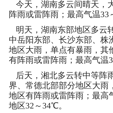
今天，湖南
多云间晴天
，
阵雨或雷阵雨
；
最高气温33
明天，湖南
东部地区多云
中岳阳东部、长沙东部、株
地区大雨
，
单点有暴雨
，
其
有阵雨或雷阵雨
；
最高气温3
后天，
湘北多云转中等阵
界、常德北部部分地区大雨
地区有阵雨或雷阵雨
；
最高气
地区32～34℃
。