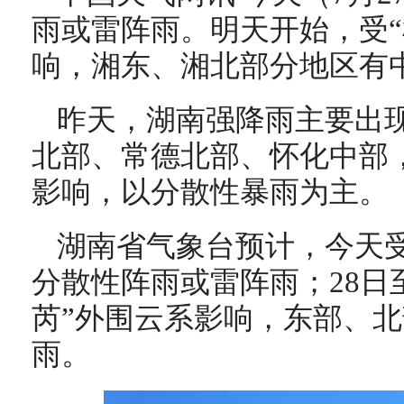
雨或雷阵雨。
明天
开始
，
受
响
，
湘东、湘北部分地区有
昨天，湖南
强降雨主要出
北部、常德北部、怀化中部
影响
，
以分散性暴雨为主。
湖南省气象台预计
，今天
分散性阵雨或雷阵雨
；
28日
芮”外围云系影响
，
东部、北
雨
。