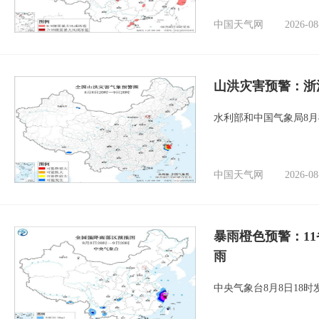
中国天气网
2026-08
山洪灾害预警：浙
水利部和中国气象局8月
中国天气网
2026-08
暴雨橙色预警：1
雨
中央气象台8月8日18