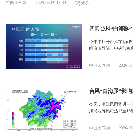
中国天气网
2026-08-09 13:30
分享
四问台风“白海豚
今年第13号台风“白海
闽沿海登陆，中央气象台
中国天气网
2026-08
台风“白海豚”影响
今天，浙江风雨将进一
海局地阵风可达13至1
中国天气网
2026-08