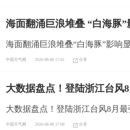
海面翻涌巨浪堆叠 “白海豚
海面翻涌巨浪堆叠“白海豚”影响
中国天气网
2026-08-08 17:02
分享
大数据盘点！登陆浙江台风
大数据盘点！登陆浙江台风8月最
中国天气网
2026-08-08 17:00
分享