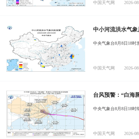
中国天气网
2026-08
中小河流洪水气象
中央气象台8月8日18
中国天气网
2026-08
台风预警：“白海
中央气象台8月8日18
中国天气网
2026-08