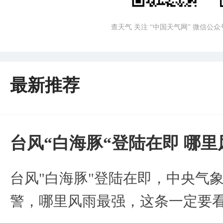
查天气 关注 “中国天气网” 微信公众
最新推荐
台风“白海豚“登陆在即 哪
台风"白海豚"登陆在即，中央气
警，哪里风雨最强，这条一定要