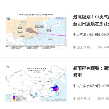
最高级别！中央气
至明日凌晨在浙江
中央气象台8月9日10
中国天气网
2026-08
暴雨橙色预警：浙
暴雨
中央气象台8月9日10
中国天气网
2026-08