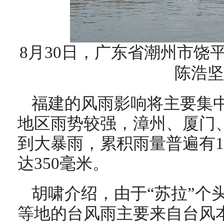
8月30日，广东省潮州市饶
陈浩坚
福建的风雨影响将主要集中
地区雨势较强，漳州、厦门
到大暴雨，累积雨量普遍有10
达350毫米。
胡啸介绍，由于“苏拉”个
等地的台风雨主要来自台风