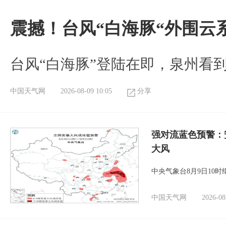
震撼！台风“白海豚“外围云
台风“白海豚”登陆在即，泉州看
中国天气网
2026-08-09 10:05
分享
强对流蓝色预警：
大风
中央气象台8月9日10
中国天气网
2026-08