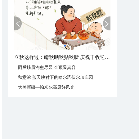
立秋这样过：啃秋晒秋贴秋膘 庆祝丰收迎秋来
雨后峨眉沟壑尽显 金顶显真容
秋意浓 蓝天映衬下的哈尔滨伏尔加庄园
大美新疆—帕米尔高原好风光