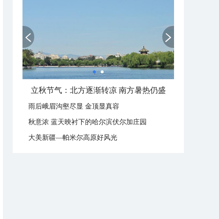
立秋节气：北方逐渐转凉 南方暑热仍盛
雨后峨眉沟壑尽显 金顶显真容
秋意浓 蓝天映衬下的哈尔滨伏尔加庄园
大美新疆—帕米尔高原好风光