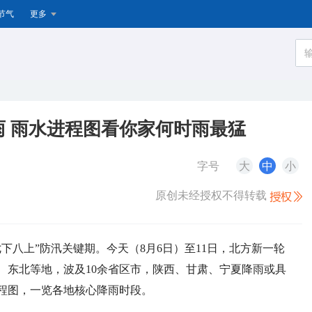
节气
更多
雨 雨水进程图看你家何时雨最猛
字号
大
中
小
原创未经授权不得转载
下八上”防汛关键期。今天（8月6日）至11日，北方新一轮
、东北等地，波及10余省区市，陕西、甘肃、宁夏降雨或具
程图，
一览各地核心降雨时段。