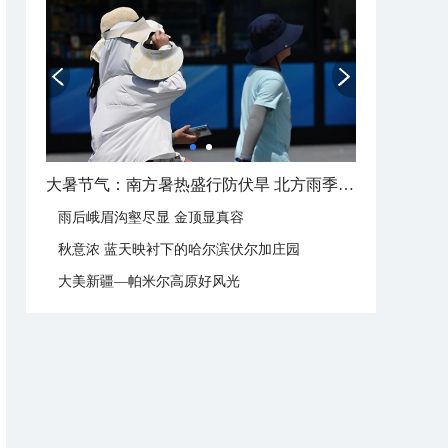
大暑节气：南方暑热盛行防伏旱 北方雨季陆续开启
雨后峨眉沟壑尽显 金顶显真容
秋意浓 蓝天映衬下的哈尔滨伏尔加庄园
大美新疆—帕米尔高原好风光