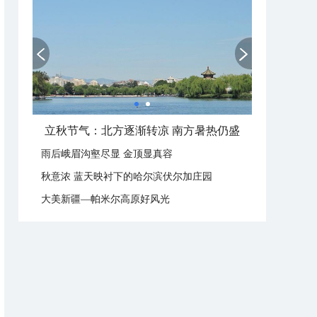
立秋节气：北方逐渐转凉 南方暑热仍盛
雨后峨眉沟壑尽显 金顶显真容
秋意浓 蓝天映衬下的哈尔滨伏尔加庄园
大美新疆—帕米尔高原好风光