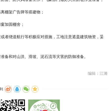
远离棚架广告牌等搭建物；
门窗加固棚舍；
避或者绕道航行等积极应对措施，工地注意遮盖建筑物资，妥
涝准备和对山洪、滑坡、泥石流等灾害的防御准备。
编辑：江漪
到