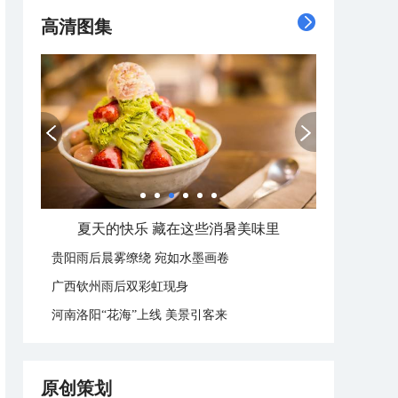
高清图集
夏天的快乐 藏在这些消暑美味里
贵阳雨后晨雾缭绕 宛如水墨画卷
广西钦州雨后双彩虹现身
河南洛阳“花海”上线 美景引客来
原创策划