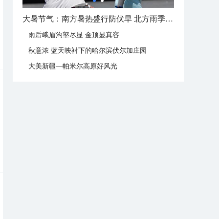
大暑节气：南方暑热盛行防伏旱 北方雨季陆续开启
雨后峨眉沟壑尽显 金顶显真容
秋意浓 蓝天映衬下的哈尔滨伏尔加庄园
大美新疆—帕米尔高原好风光