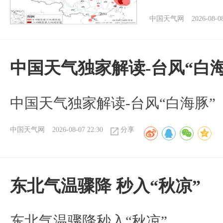
中国天气网
2026-08-0
中国天气独家解读-台风“白海
中国天气独家解读-台风“白海豚”
中国天气网
2026-08-07 22:30
分享
东北气温骤降 秒入“秋凉”
东北气温骤降秒入“秋凉”