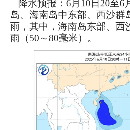
降水预报：6月10日20至6
岛、海南岛中东部、西沙群
雨，其中，海南岛东部、西
雨（50～80毫米）。