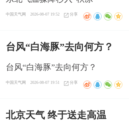
中国天气网
2026-08-07 19:52
分享
台风“白海豚”去向何方？
台风“白海豚”去向何方？
中国天气网
2026-08-07 19:51
分享
北京天气 终于送走高温