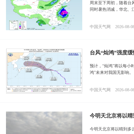
周末至下周初，随着台
同时暑热消减，华北、
中国天气网
2026-08-0
台风“灿鸿”强度
预计，“灿鸿”将以每小
鸿”未来对我国无影响。
中国天气网
2026-08-0
今明天北京将以晴
今明天北京将以晴到多