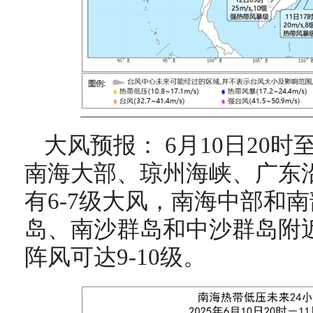
大风预报： 6月10日20时
南海大部、琼州海峡、广东
有6-7级大风，南海中部和
岛、南沙群岛和中沙群岛附
阵风可达9-10级。