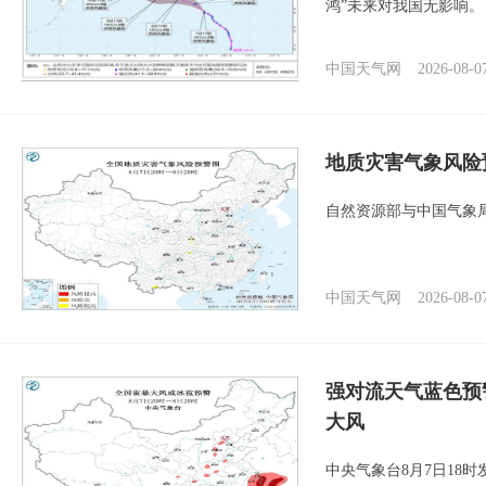
鸿”未来对我国无影响。
中国天气网
2026-08-0
地质灾害气象风险
自然资源部与中国气象局
中国天气网
2026-08-0
强对流天气蓝色预
大风
中央气象台8月7日18