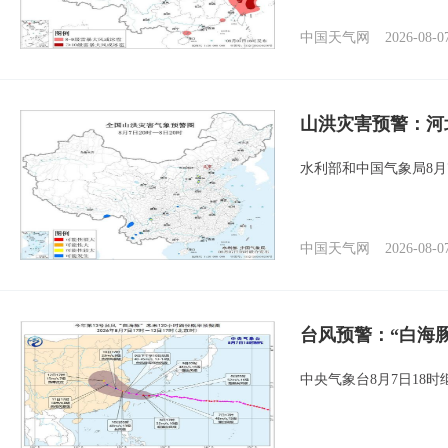
中国天气网
2026-08-0
山洪灾害预警：河
水利部和中国气象局8月
中国天气网
2026-08-0
台风预警：“白海豚
中央气象台8月7日18