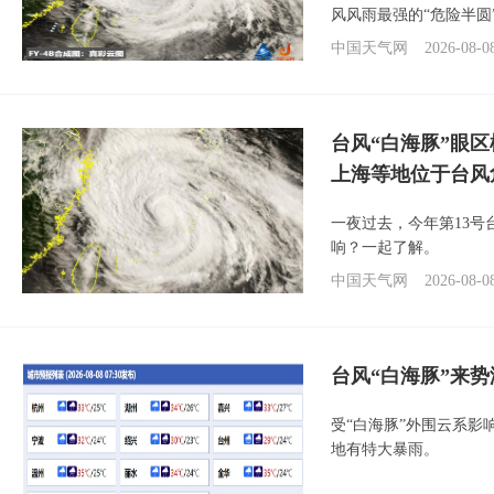
风风雨最强的“危险半圆
中国天气网
2026-08-0
台风“白海豚”眼
上海等地位于台风
一夜过去，今年第13号
响？一起了解。
中国天气网
2026-08-0
台风“白海豚”来
受“白海豚”外围云系
地有特大暴雨。