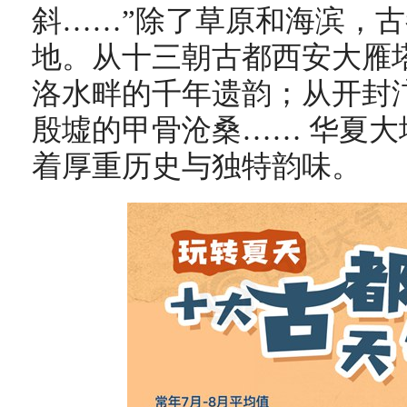
斜……”除了草原和海滨，
地。从十三朝古都西安大雁
洛水畔的千年遗韵；从开封
殷墟的甲骨沧桑…… 华夏
着厚重历史与独特韵味。