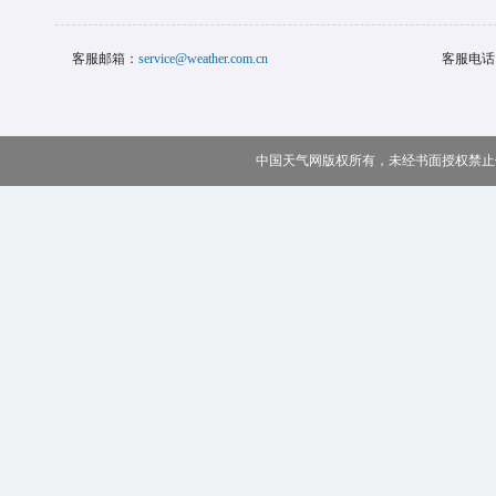
河北雷雨将发展增
今天（8月7日）白天
北雷雨将发展增多，局
中国天气网
2026-08-0
暑热消减！全国睡
今天（8月7日）进入立
温。中国天气网特别推
中国天气网
2026-08-0