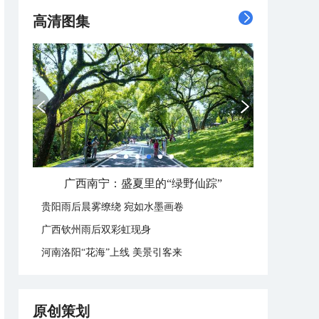
高清图集
广西南宁：盛夏里的“绿野仙踪”
贵阳雨后晨雾缭绕 宛如水墨画卷
广西钦州雨后双彩虹现身
河南洛阳“花海”上线 美景引客来
原创策划