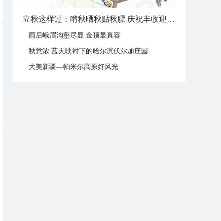
立秋这样过：啃秋晒秋贴秋膘 庆祝丰收迎秋来
雨后峨眉沟壑尽显 金顶显真容
秋意浓 蓝天映衬下的哈尔滨伏尔加庄园
大美新疆—帕米尔高原好风光