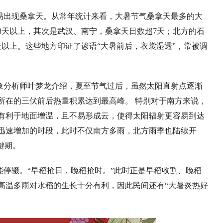
易出现桑拿天。从常年统计来看，大暑节气桑拿天最多的大
8天以上，其次是武汉、南宁，桑拿天日数超7天；北方的石
以上。这些地方印证了谚语“大暑前后，衣裳湿透”，常被调
象分析师叶梦龙介绍，夏至节气过后，虽然太阳直射点逐渐
所在的三伏前后热量积累达到最高峰。 特别对于南方来说，
有利于地面增温，且不易形成云，使得太阳辐射更容易到达
迅速增加的时段，此时不仅南方多雨，北方雨季也陆续开
键期。
停辍。“早稻抢日，晚稻抢时。”此时正是早稻收割、晚稻
高温多雨对水稻的生长十分有利，因此民间还有“大暑炎热好