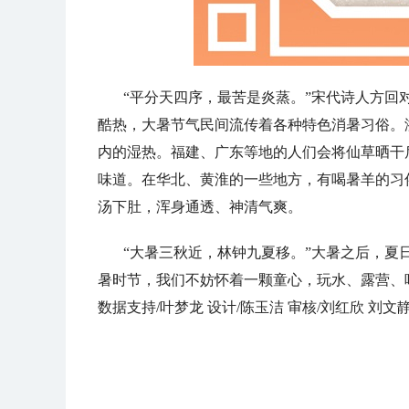
“平分天四序，最苦是炎蒸。”宋代诗人方回
酷热，大暑节气民间流传着各种特色消暑习俗。
内的湿热。福建、广东等地的人们会将仙草晒干
味道。在华北、黄淮的一些地方，有喝暑羊的习
汤下肚，浑身通透、神清气爽。
“大暑三秋近，林钟九夏移。”大暑之后，夏
暑时节，我们不妨怀着一颗童心，玩水、露营、
数据支持/叶梦龙 设计/陈玉洁 审核/刘红欣 刘文