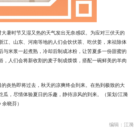
对大暑时节又湿又热的天气发出无奈感叹。为应对三伏天的
浙江、山东、河南等地的人们会饮伏茶、吃伏姜，来祛除体
后与米浆一起煮熟，冷却后制成冰粉，让苦夏多一份甜蜜的
俗，人们会将新收割的麦子制成馍馍，搭配一碗鲜美的羊肉
日的炎热即将过去，秋天的凉爽终会到来。在热到极致的大
吃瓜，尽情体验夏日的乐趣，静待凉风的到来。（策划/江漪
静 余晓芬）
编辑：江漪