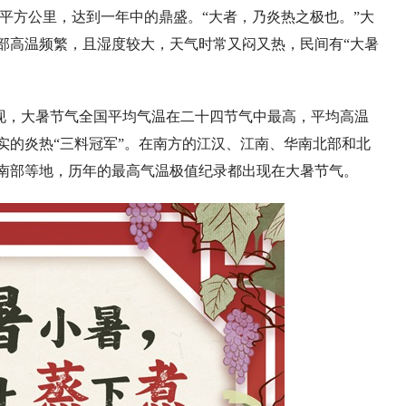
万平方公里，达到一年中的鼎盛。“大者，乃炎热之极也。”大
部高温频繁，且湿度较大，天气时常又闷又热，民间有“大暑
据发现，大暑节气全国平均气温在二十四节气中最高，平均高温
实的炎热“三料冠军”。在南方的江汉、江南、华南北部和北
南部等地，历年的最高气温极值纪录都出现在大暑节气。