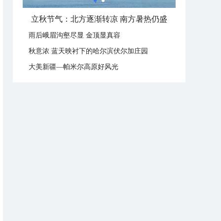
立秋这样过：啃秋晒秋贴秋膘 庆祝丰收迎秋来
雨后峨眉沟壑尽显 金顶显真容
秋意浓 蓝天映衬下的哈尔滨伏尔加庄园
大美新疆—帕米尔高原好风光