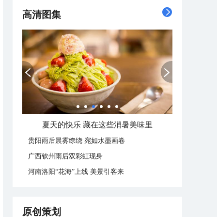
高清图集
广西南宁：盛夏里的“绿野仙踪”
贵阳雨后晨雾缭绕 宛如水墨画卷
广西钦州雨后双彩虹现身
河南洛阳“花海”上线 美景引客来
原创策划