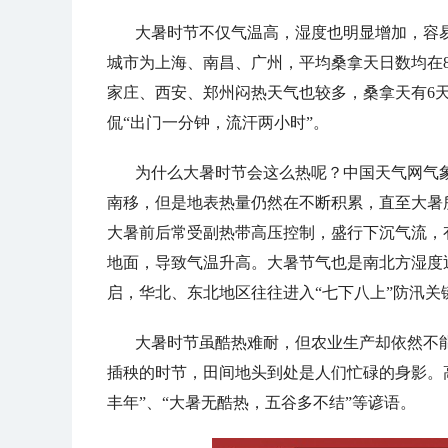
大暑时节不仅气温高，湿度也明显增加，容
城市为上海、南昌、广州，平均桑拿天日数均在
家庄、西安、郑州闷热天气也较多，桑拿天有6天
侃
“出门一分钟，流汗两小时”。
为什么大暑时节会这么热呢？中国天气网气
南移，但是地表热量仍然在不断积累，直至大暑
大暑前后常受副热带高压控制，盛行下沉气流，
地面，导致气温升高。大暑节气也是南北方湿度
启，华北、东北地区往往进入“七下八上”防汛关
大暑时节虽酷热难耐，但农业生产却依然不能
插秧的时节，田间地头到处是人们忙碌的身影。
丰年”、“大暑无酷热，五谷多不结”等谚语。