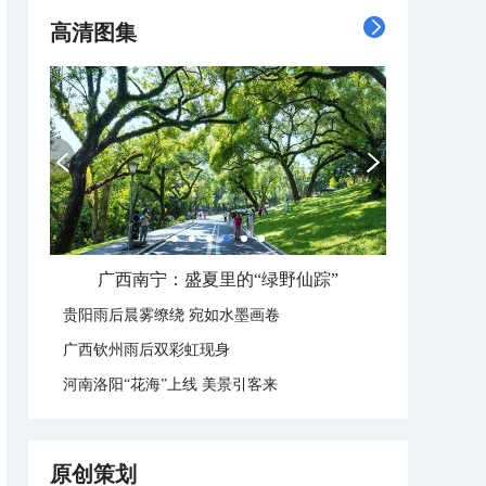
高清图集
广西南宁：盛夏里的“绿野仙踪”
贵阳雨后晨雾缭绕 宛如水墨画卷
广西钦州雨后双彩虹现身
河南洛阳“花海”上线 美景引客来
原创策划