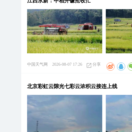
江西永新：中稻开镰抢收忙
中国天气网
2026-08-07 17:26
分享
北京彩虹云隙光七彩云浓积云接连上线