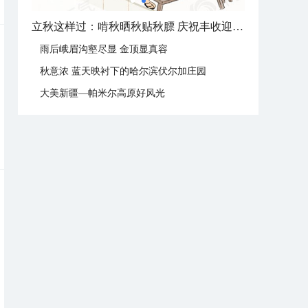
立秋这样过：啃秋晒秋贴秋膘 庆祝丰收迎秋来
雨后峨眉沟壑尽显 金顶显真容
秋意浓 蓝天映衬下的哈尔滨伏尔加庄园
大美新疆—帕米尔高原好风光