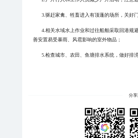
3.驱赶家禽、牲畜进入有顶蓬的场所，关好
4.相关水域水上作业和过往船舶采取回港规
善安置易受暴雨、风雹影响的室外物品；
5.检查城市、农田、鱼塘排水系统，做好排
分享