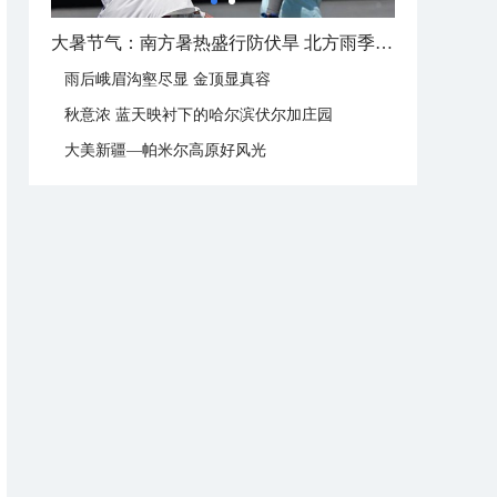
大暑这样过：饮伏茶晒伏姜 去除湿热保健康
雨后峨眉沟壑尽显 金顶显真容
秋意浓 蓝天映衬下的哈尔滨伏尔加庄园
大美新疆—帕米尔高原好风光