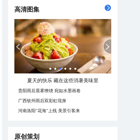
高清图集
广西南宁：盛夏里的“绿野仙踪”
贵阳雨后晨雾缭绕 宛如水墨画卷
广西钦州雨后双彩虹现身
河南洛阳“花海”上线 美景引客来
原创策划