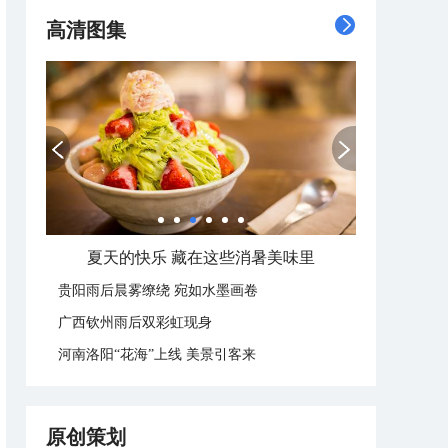
高清图集
夏天的快乐 藏在这些消暑美味里
贵阳雨后晨雾缭绕 宛如水墨画卷
广西钦州雨后双彩虹现身
河南洛阳“花海”上线 美景引客来
原创策划