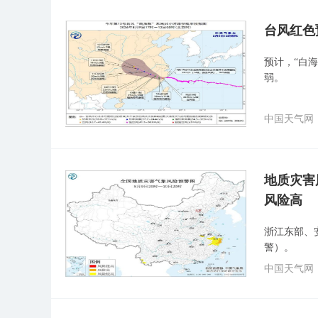
​台风红
预计，“白
弱。
中国天气网
地质灾害
风险高
浙江东部、
警）。
中国天气网