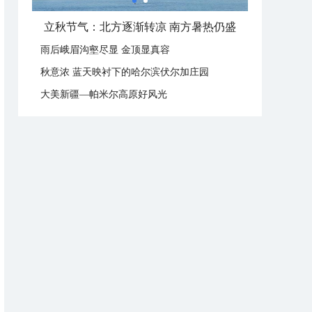
立秋节气：北方逐渐转凉 南方暑热仍盛
雨后峨眉沟壑尽显 金顶显真容
秋意浓 蓝天映衬下的哈尔滨伏尔加庄园
大美新疆—帕米尔高原好风光