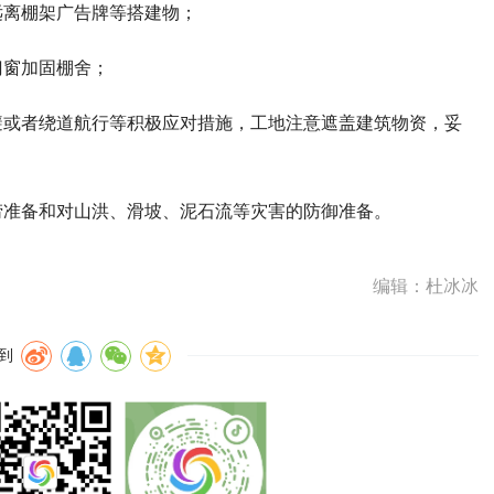
远离棚架广告牌等搭建物；
门窗加固棚舍；
避或者绕道航行等积极应对措施，工地注意遮盖建筑物资，妥
涝准备和对山洪、滑坡、泥石流等灾害的防御准备。
编辑：杜冰冰
到