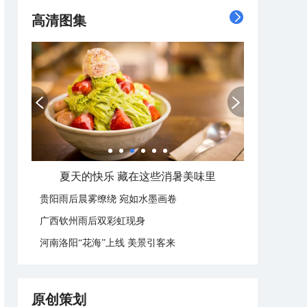
高清图集
夏天的快乐 藏在这些消暑美味里
贵阳雨后晨雾缭绕 宛如水墨画卷
广西钦州雨后双彩虹现身
河南洛阳“花海”上线 美景引客来
原创策划