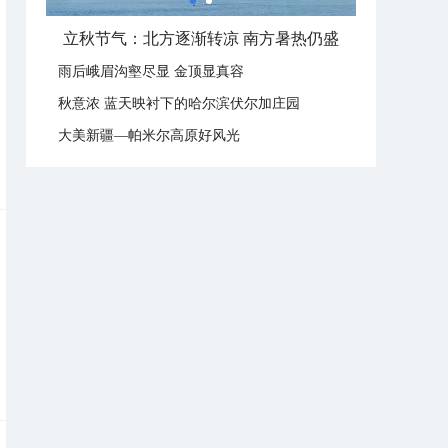
立秋节气：北方逐渐转凉 南方暑热仍盛
雨后峨眉沟壑尽显 金顶显真容
秋意浓 蓝天映衬下的哈尔滨伏尔加庄园
大美新疆—帕米尔高原好风光