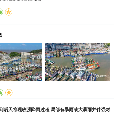
风
到后天将现较强降雨过程 局部有暴雨或大暴雨并伴强对