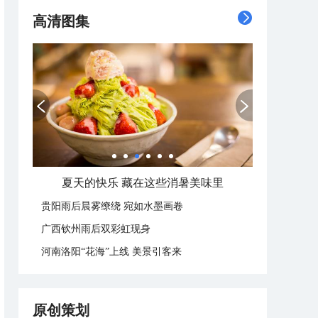
高清图集
夏天的快乐 藏在这些消暑美味里
贵阳雨后晨雾缭绕 宛如水墨画卷
广西钦州雨后双彩虹现身
河南洛阳“花海”上线 美景引客来
原创策划