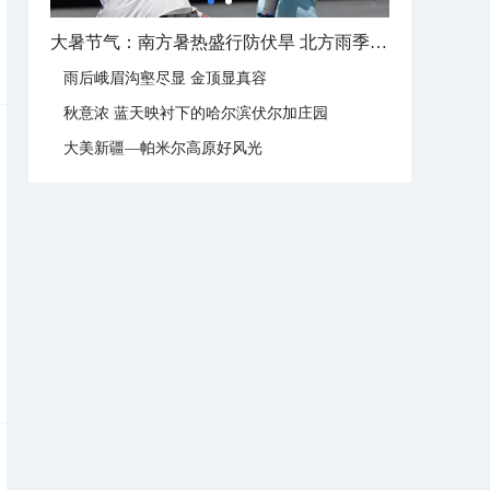
大暑节气：南方暑热盛行防伏旱 北方雨季陆续开启
雨后峨眉沟壑尽显 金顶显真容
秋意浓 蓝天映衬下的哈尔滨伏尔加庄园
大美新疆—帕米尔高原好风光