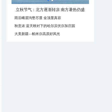
立秋节气：北方逐渐转凉 南方暑热仍盛
雨后峨眉沟壑尽显 金顶显真容
秋意浓 蓝天映衬下的哈尔滨伏尔加庄园
大美新疆—帕米尔高原好风光