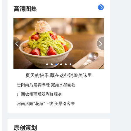
高清图集
夏天的快乐 藏在这些消暑美味里
贵阳雨后晨雾缭绕 宛如水墨画卷
广西钦州雨后双彩虹现身
河南洛阳“花海”上线 美景引客来
原创策划