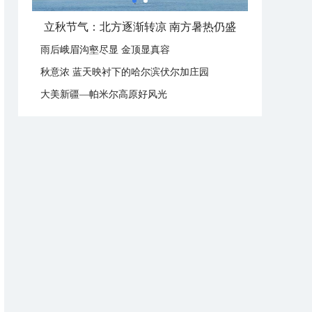
立秋这样过：啃秋晒秋贴秋膘 庆祝丰收迎秋来
雨后峨眉沟壑尽显 金顶显真容
秋意浓 蓝天映衬下的哈尔滨伏尔加庄园
大美新疆—帕米尔高原好风光