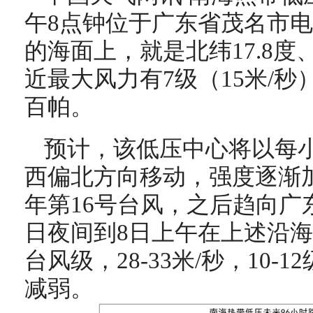
午
8
点钟
位于广东省茂名市电
的海面上，就是北纬
17.8
度
近最大风力有
7
级（
15
米
/
秒
百帕。
预计，该低压中心将以每小时
西偏北方向移动，强度逐渐
年第16号台风，之后趋向广
日夜间到8日上午在上述沿
台风级，28-33米/秒，10
减弱。