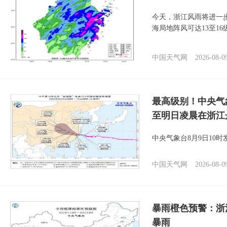
今天，浙江风雨将进一
海局地阵风可达13至1
中国天气网
2026-08-0
最高级别！中央气
至明日凌晨在浙江
中央气象台8月9日10
中国天气网
2026-08-0
暴雨橙色预警：浙
暴雨