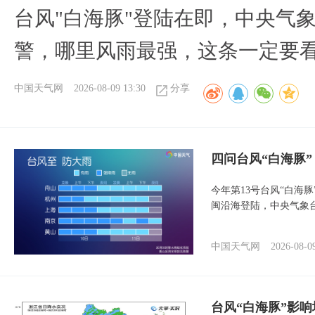
台风"白海豚"登陆在即，中央气
警，哪里风雨最强，这条一定要
中国天气网
2026-08-09 13:30
分享
四问台风“白海豚
今年第13号台风“白海
闽沿海登陆，中央气象台
中国天气网
2026-08-0
台风“白海豚”影响