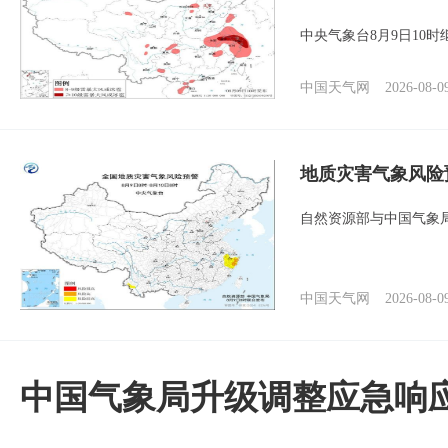
中央气象台8月9日10
中国天气网
2026-08-0
地质灾害气象风险
自然资源部与中国气象局
中国天气网
2026-08-0
中国气象局升级调整应急响