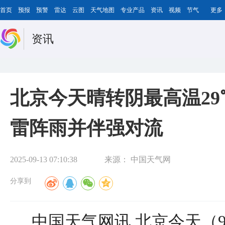
首页
预报
预警
雷达
云图
天气地图
专业产品
资讯
视频
节气
更多
资讯
北京今天晴转阴最高温29
雷阵雨并伴强对流
2025-09-13 07:10:38
来源：
中国天气网
分享到
中国天气网讯 北京今天（