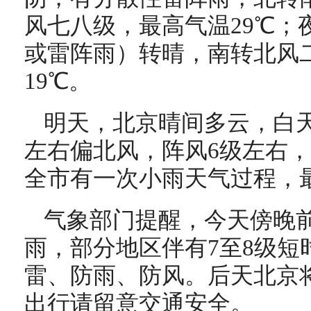
风七八级，最高气温29℃；
或雷阵雨）转晴，南转北风
19℃。
明天，北京晴间多云，白
左右偏北风，阵风6级左右，
全市有一次小雨天气过程，最
气象部门提醒，今天傍晚
雨，部分地区伴有7至8级短
雷、防雨、防风。后天北京
出行请留意交通安全。