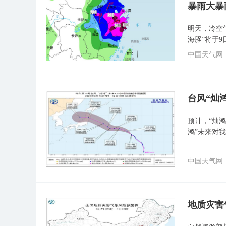
暴雨大暴
明天，冷空
海豚”将于
中国天气网
台风“灿
预计，“灿鸿
鸿”未来对
中国天气网
地质灾害