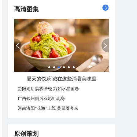
高清图集
夏天的快乐 藏在这些消暑美味里
贵阳雨后晨雾缭绕 宛如水墨画卷
广西钦州雨后双彩虹现身
河南洛阳“花海”上线 美景引客来
原创策划