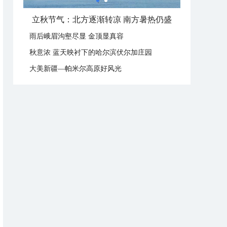
立秋节气：北方逐渐转凉 南方暑热仍盛
雨后峨眉沟壑尽显 金顶显真容
秋意浓 蓝天映衬下的哈尔滨伏尔加庄园
大美新疆—帕米尔高原好风光